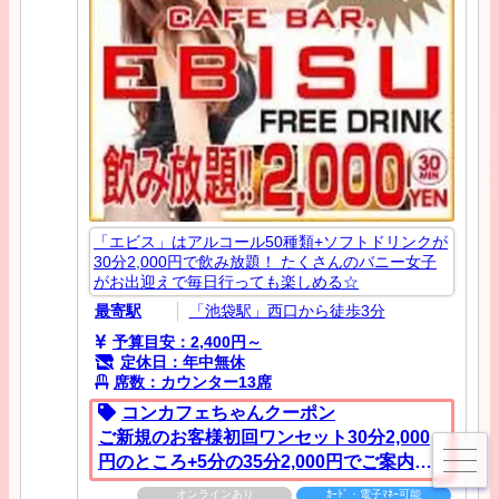
「エビス」はアルコール50種類+ソフトドリンクが
30分2,000円で飲み放題！ たくさんのバニー女子
がお出迎えで毎日行っても楽しめる☆
最寄駅
「池袋駅」西口から徒歩3分
予算目安：2,400円～
定休日：年中無休
席数：カウンター13席
コンカフェちゃんクーポン
ご新規のお客様初回ワンセット30分2,000
円のところ+5分の35分2,000円でご案内さ
せていただきます。
オンラインあり
ｶｰﾄﾞ・電子ﾏﾈｰ可能