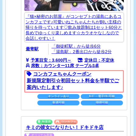
『猫×秘密のお部屋』がコンセプトの湯島にあるコ
ンカフェです♪可愛いねこちゃんたちが飼い主様の
帰りを待っています♡飲み放題制は1セット60分と
長めでゆっくり楽しめます☆カラオケなしなので
会話しやすい！
「御徒町駅」から徒歩6分
最寄駅
「湯島駅」2番出口から徒歩2分
予算目安：3,600円～
定休日：不定休
席数：カウンター11席 テーブル3卓
コンカフェちゃんクーポン
新規限定割引☆初​回​セ​ッ​ト​料​金​を​半​額​で​ご​
案​内​い​た​し​ま​す​♪
オンラインあり
ｶｰﾄﾞ・電子ﾏﾈｰ可能
飲酒可能
喫煙可能
秋葉原
コンカフェ
キミの彼女になりたい！ドキドキ店
オリジナル衣装