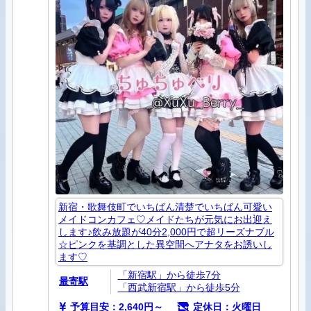
新宿・歌舞伎町でいちばん清楚でいちばん可愛い
メイドコンカフェ♡メイドたちが元気にお出迎え
します♪飲み放題が40分2,000円で超リーズナブル
☆ピンクを基調とした異空間へアナタをお誘いし
ます♡
「新宿駅」から徒歩7分
最寄駅
「西武新宿駅」から徒歩5分
予算目安：2,640円～
定休日：火曜日