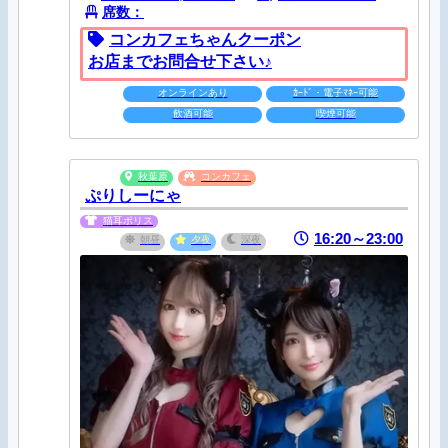
席数：
コンカフェちゃんクーポン
お店までお問合せ下さい♪
オンラインあり
ｶｰﾄﾞ・電子ﾏﾈｰ可能
飲酒可能
喫煙可能
秋葉原
コンカフェ
ぷりしーにゃ
猫耳ポリス
16:20～23:00
朝昼
夕夜
深夜