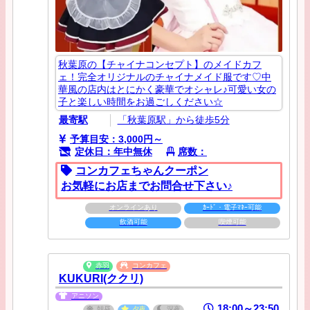
秋葉原の【チャイナコンセプト】のメイドカフ
ェ！完全オリジナルのチャイナメイド服です♡中
華風の店内はとにかく豪華でオシャレ♪可愛い女の
子と楽しい時間をお過ごしください☆
最寄駅
「秋葉原駅」から徒歩5分
予算目安：3,000円～
定休日：年中無休
席数：
コンカフェちゃんクーポン
お気軽にお店までお問合せ下さい♪
オンラインあり
ｶｰﾄﾞ・電子ﾏﾈｰ可能
飲酒可能
喫煙可能
赤羽
コンカフェ
KUKURI(ククリ)
アニソン
18:00～23:50
朝昼
夕夜
深夜