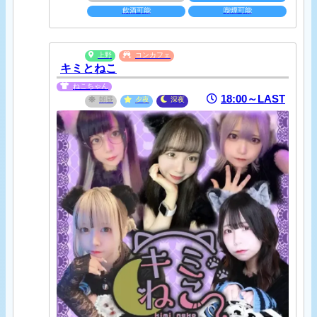
飲酒可能
喫煙可能
上野
コンカフェ
キミとねこ
ねこちゃん
18:00～LAST
朝昼
夕夜
深夜