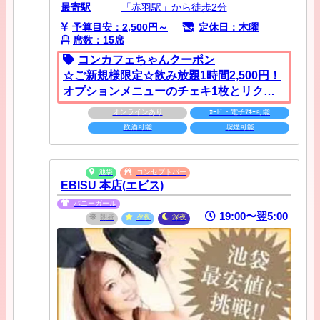
最寄駅
「赤羽駅」から徒歩2分
予算目安：2,500円～
定休日：木曜
席数：15席
コンカフェちゃんクーポン
☆ご新規様限定☆飲み放題1時間2,500円！
オプションメニューのチェキ1枚とリクエ
ストライブ1回がつくお得な料金でご案内
オンラインあり
ｶｰﾄﾞ・電子ﾏﾈｰ可能
致します♪
飲酒可能
喫煙可能
池袋
コンセプトバー
EBISU 本店(エビス)
バニーガール
19:00〜翌5:00
朝昼
夕夜
深夜