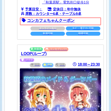
「秋葉原駅」電気街口徒歩1分
予算目安：
定休日：年中無休
席数：カウンター6卓・テーブル9卓
コンカフェちゃんクーポン
オンラインあり
ｶｰﾄﾞ・電子ﾏﾈｰ可能
飲酒可能
喫煙可能
秋葉原
コンセプトバー
LOOP(ループ)
メイド
18:00～23:30
朝昼
夕夜
深夜