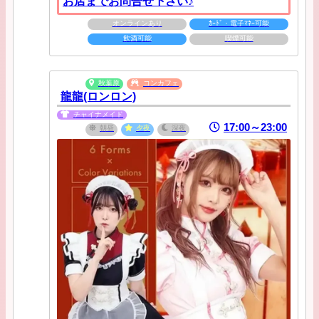
お店までお問合せ下さい♪
オンラインあり
ｶｰﾄﾞ・電子ﾏﾈｰ可能
飲酒可能
喫煙可能
秋葉原
コンカフェ
龍龍(ロンロン)
チャイナメイド
17:00～23:00
朝昼
夕夜
深夜