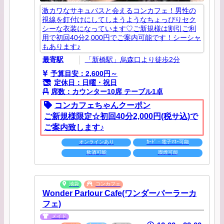
激カワなサキュバスと会えるコンカフェ！男性の
視線を釘付けにしてしまうようなちょっぴりセク
シーな衣装になっています♡ご新規様は割引ご利
用で初回40分2,000円でご案内可能です！シーシャ
もあります♪
最寄駅
「新橋駅」烏森口より徒歩2分
予算目安：2,600円～
定休日：日曜・祝日
席数：カウンター10席 テーブル1卓
コンカフェちゃんクーポン
ご新規様限定☆初回40分2,000円(税サ込)で
ご案内致します♪
オンラインあり
ｶｰﾄﾞ・電子ﾏﾈｰ可能
飲酒可能
喫煙可能
池袋
コンカフェ
Wonder Parlour Cafe(ワンダーパーラーカ
フェ)
メイド