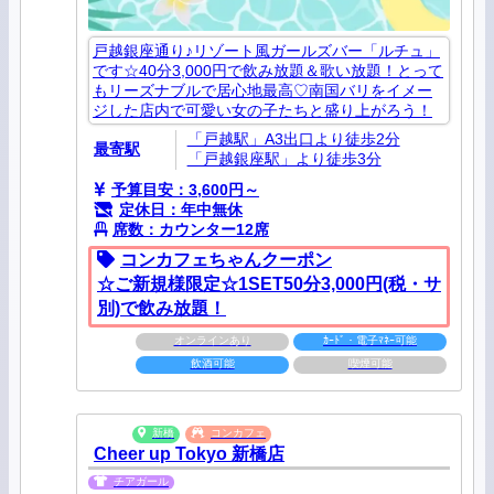
戸越銀座通り♪リゾート風ガールズバー「ルチュ」
です☆40分3,000円で飲み放題＆歌い放題！とって
もリーズナブルで居心地最高♡南国バリをイメー
ジした店内で可愛い女の子たちと盛り上がろう！
「戸越駅」A3出口より徒歩2分
最寄駅
「戸越銀座駅」より徒歩3分
予算目安：3,600円～
定休日：年中無休
席数：カウンター12席
コンカフェちゃんクーポン
☆ご新規様限定☆1SET50分3,000円(税・サ
別)で飲み放題！
オンラインあり
ｶｰﾄﾞ・電子ﾏﾈｰ可能
飲酒可能
喫煙可能
新橋
コンカフェ
Cheer up Tokyo 新橋店
チアガール