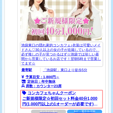
池袋東口の隠れ家的コンカフェ♪衣装は可愛いメイ
ドさん♡30人以上の女の子が在籍しているので、
必ず推しの子が見つかるはず☆池袋では珍しい昼
間から営業しているお店です！翌朝5時まで営業し
てます☆
最寄駅
「池袋駅」東口より徒歩5分
予算目安：1,800円～
定休日：年中無休
席数：カウンター23席
コンカフェちゃんクーポン
ご新規様限定☆初回セット料金40分1,000
円(1,000円以上の1オーダーが必要です)※
サ・税別
オンラインあり
ｶｰﾄﾞ・電子ﾏﾈｰ可能