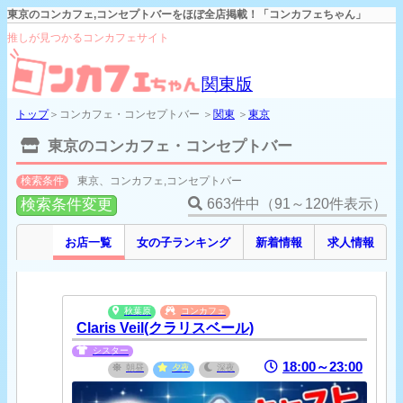
東京のコンカフェ,コンセプトバーをほぼ全店掲載！「コンカフェちゃん」
推しが見つかるコンカフェサイト
関東版
トップ
＞コンカフェ・コンセプトバー ＞
関東
＞
東京
東京のコンカフェ・コンセプトバー
検索条件
東京、コンカフェ,コンセプトバー
検索条件変更
663件中（91～120件表示）
お店一覧
女の子ランキング
新着情報
求人情報
秋葉原
コンカフェ
Claris Veil(クラリスベール)
シスター
18:00～23:00
朝昼
夕夜
深夜