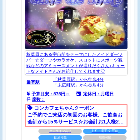
秋葉原にある宇宙船をテーマにしたメイドダーツ
バー☆ダーツやカラオケ、スロットにスポーツ観
戦などのアミューズメントが盛りだくさん♪キュー
トなメイドさんがお給仕してくれます♡
「秋葉原駅」から徒歩4分
最寄駅
「末広町駅」から徒歩4分
予算目安：575円～
定休日：月曜日
席数：
コンカフェちゃんクーポン
ご予約でご来店の初回のお客様、ご飲食お
会計から15％サービス☆お会計お1人様2千
円以上ご利用で適用。サービスの併用、イ
オンラインあり
ｶｰﾄﾞ・電子ﾏﾈｰ可能
ベント時はご利用できません。
飲酒可能
喫煙可能