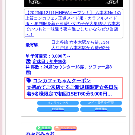
【2023年12月1日NEWオープン！】 六本木No.1の
上質コンカフェ♪ 王道メイド服・カラフルメイド
服・JK制服を着た可愛い女の子が大集結♡ 六本木
でいつもと一味違う夜を過ごしたいならぜひ当店
へ！
日比谷線 六本木駅から徒歩3分
最寄駅
大江戸線 六本木駅から徒歩2分
予算目安：3,000円～
定休日：年中無休
席数：24席(カウンター16席、ソファー席8
席)
コンカフェちゃんクーポン
☆初めてご来店するご新規様限定☆各日先
着5名様限定で初回1SET60分3,000円
を"1,500円"にてご案内します。ご来店時に
オンラインあり
ｶｰﾄﾞ・電子ﾏﾈｰ可能
こちらのクーポンをご提示ください！※他
飲酒可能
喫煙可能
のキャンペーンとの併用不可
秋葉原
コンカフェ
みゃおみゃお