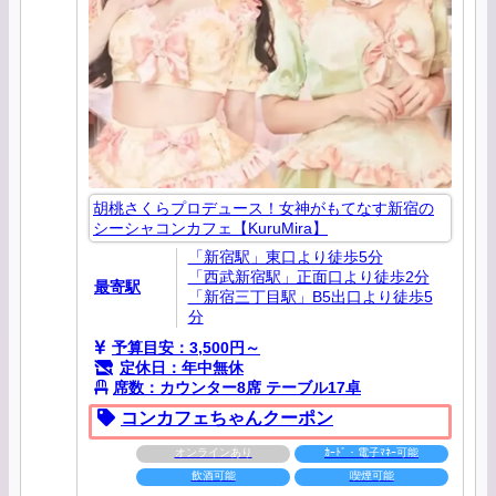
胡桃さくらプロデュース！女神がもてなす新宿の
シーシャコンカフェ【KuruMira】
「新宿駅」東口より徒歩5分
「西武新宿駅」正面口より徒歩2分
最寄駅
「新宿三丁目駅」B5出口より徒歩5
分
予算目安：3,500円～
定休日：年中無休
席数：カウンター8席 テーブル17卓
コンカフェちゃんクーポン
オンラインあり
ｶｰﾄﾞ・電子ﾏﾈｰ可能
飲酒可能
喫煙可能