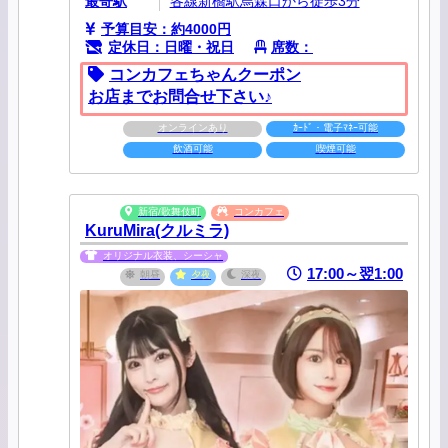
最寄駅
各線新橋駅烏森口から徒歩3分
予算目安：約4000円
定休日：日曜・祝日
席数：
コンカフェちゃんクーポン
お店までお問合せ下さい♪
オンラインあり
ｶｰﾄﾞ・電子ﾏﾈｰ可能
飲酒可能
喫煙可能
新宿/歌舞伎町
コンカフェ
KuruMira(クルミラ)
オリジナル衣装、シーシャ
17:00～翌1:00
朝昼
夕夜
深夜