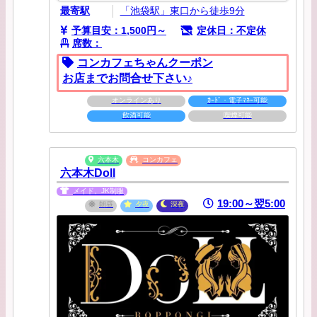
最寄駅
「池袋駅」東口から徒歩9分
予算目安：1,500円～
定休日：不定休
席数：
コンカフェちゃんクーポン
お店までお問合せ下さい♪
オンラインあり
ｶｰﾄﾞ・電子ﾏﾈｰ可能
飲酒可能
喫煙可能
六本木
コンカフェ
六本木Doll
メイド、JK制服
19:00～翌5:00
朝昼
夕夜
深夜