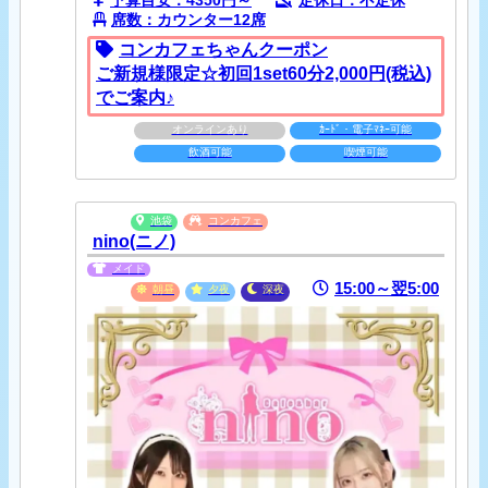
予算目安：4350円～
定休日：不定休
席数：カウンター12席
コンカフェちゃんクーポン
ご新規様限定☆初回1set60分2,000円(税込)
でご案内♪
オンラインあり
ｶｰﾄﾞ・電子ﾏﾈｰ可能
飲酒可能
喫煙可能
池袋
コンカフェ
nino(ニノ)
メイド
15:00～翌5:00
朝昼
夕夜
深夜