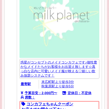
惑星がコンセプトのメイドコンカフェです♪個性豊
かなメイドたちがお客様をお出迎え致します☆真
っ白な店内に可愛いメイド服が映える♡嬉しい飲
み放題システムです！
末広町駅より徒歩3分
最寄駅
秋葉原駅より徒歩5分
予算目安：2,000円〜
定休日：不定休
席数：
コンカフェちゃんクーポン