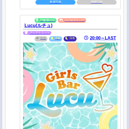
す。
飲酒可能
喫煙可能
戸越/旗の台
コンセプトバー
Lucu(ルチュ)
アミアミニット
20:00～LAST
朝昼
夕夜
深夜