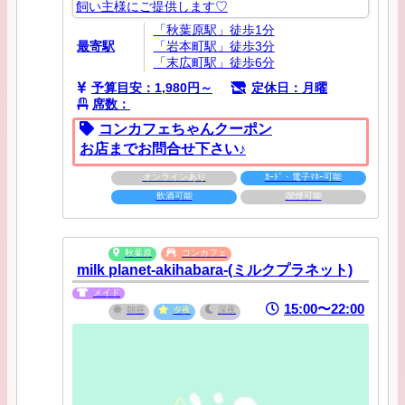
飼い主様にご提供します♡
「秋葉原駅」徒歩1分
最寄駅
「岩本町駅」徒歩3分
「末広町駅」徒歩6分
予算目安：1,980円～
定休日：月曜
席数：
コンカフェちゃんクーポン
お店までお問合せ下さい♪
オンラインあり
ｶｰﾄﾞ・電子ﾏﾈｰ可能
飲酒可能
喫煙可能
秋葉原
コンカフェ
milk planet-akihabara-(ミルクプラネット)
メイド
15:00〜22:00
朝昼
夕夜
深夜