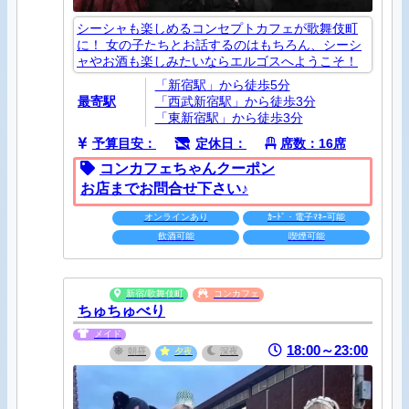
シーシャも楽しめるコンセプトカフェが歌舞伎町
に！ 女の子たちとお話するのはもちろん、シーシ
ャやお酒も楽しみたいならエルゴスへようこそ！
「新宿駅」から徒歩5分
最寄駅
「西武新宿駅」から徒歩3分
「東新宿駅」から徒歩3分
予算目安：
定休日：
席数：16席
コンカフェちゃんクーポン
お店までお問合せ下さい♪
オンラインあり
ｶｰﾄﾞ・電子ﾏﾈｰ可能
飲酒可能
喫煙可能
新宿/歌舞伎町
コンカフェ
ちゅちゅべり
メイド
18:00～23:00
朝昼
夕夜
深夜