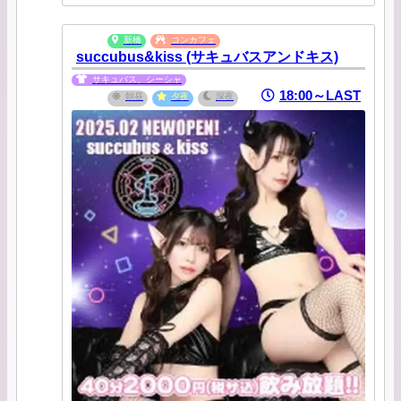
新橋
コンカフェ
succubus&kiss (サキュバスアンドキス)
サキュバス、シーシャ
18:00～LAST
朝昼
夕夜
深夜