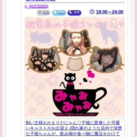
子猫メイド
18:00～24:00
朝昼
夕夜
深夜
飼い主様おかえりだにゃん♡子猫に変身した可愛
いキャストがお出迎え♪隠れ家のような店内で清楚
な子猫ちゃんが、飲み物や食べ物に魔法をかけて​​​