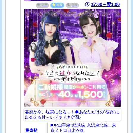
17:00～翌1:00
朝昼
夕夜
深夜
妄想が今、現実になる…！◆あなただけの"彼女"に
出会える甘～いドキドキ空間♪
■JR山手線･総武線･京浜東北線・東
最寄駅
京メトロ日比谷線