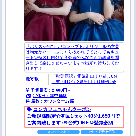
『ポリス×子猫』がコンセプト♪オリジナルの衣装
は胸元がハート型にくり抜かれててとってもキュ
ート♡特製自白剤で容疑者のみなさんの悪事を聞
き出して楽にさせちゃいます☆出頭お待ちしてお
ります！
「秋葉原駅」電気街口より徒歩8分
最寄駅
「末広町駅」3番出口より徒歩2分
予算目安：2,400円～
定休日：年中無休
席数：カウンター17席
コンカフェちゃんクーポン
ご新規様限定☆初回1セット40分1,650円で
ご案内致します♪※公式LINE＠登録必須。
別途+10%のサービス料を頂戴しておりま
オンラインあり
ｶｰﾄﾞ・電子ﾏﾈｰ可能