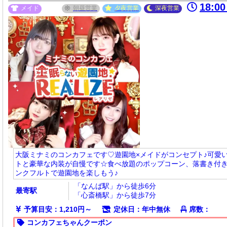
18:0
メイド
朝昼
営業
夕夜
営業
深夜
営業
大阪ミナミのコンカフェです♡遊園地×メイドがコンセプト♪可愛
トと豪華な内装が自慢です☆食べ放題のポップコーン、落書き付
ンクフルトで遊園地を楽しもう♪
「なんば駅」から徒歩6分
最寄駅
「心斎橋駅」から徒歩7分
予算目安：1,210円～
定休日：年中無休
席数：
コンカフェちゃんクーポン