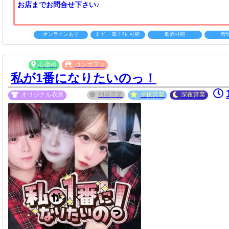
お店までお問合せ下さい♪
オンラインあり
ｶｰﾄﾞ・電子ﾏﾈｰ可能
飲酒可能
喫
心斎橋
コンカフェ
私が1番になりたいのっ！
オリジナル衣装
朝昼
営業
夕夜
営業
深夜
営業