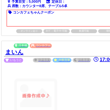
予算目安：5,000円
定休日：
席数：カウンター8席、テーブル5卓
コンカフェちゃんクーポン
オンラインあり
ｶｰﾄﾞ・電子ﾏﾈｰ可能
飲酒可能
喫
日本橋
コンカフェ
まいん
17:
いもうと
朝昼
営業
夕夜
営業
深夜
営業