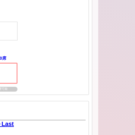
0席
煙可能
～Last