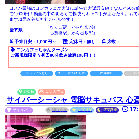
コスパ最強のコンカフェが大阪に誕生☆大阪最安値！なんと60分
で1,000円！動画の中の明るくて愉快なキャストがあなたをおもて
ます♪1階が鉄板神社のビルです！
「なんば駅」から徒歩7分
最寄駅
「心斎橋駅」から徒歩8分
予算目安：1,000円～
定休日：無し
席数：
コンカフェちゃんクーポン
ご新規様限定☆初回60分飲み放題100円！！
オンラインあり
ｶｰﾄﾞ・電子ﾏﾈｰ可能
飲酒可能
喫
心斎橋
コンカフェ
サイバーシーシャ 電脳サキュバス 心
17
サキュバス
朝昼
営業
夕夜
営業
深夜
営業