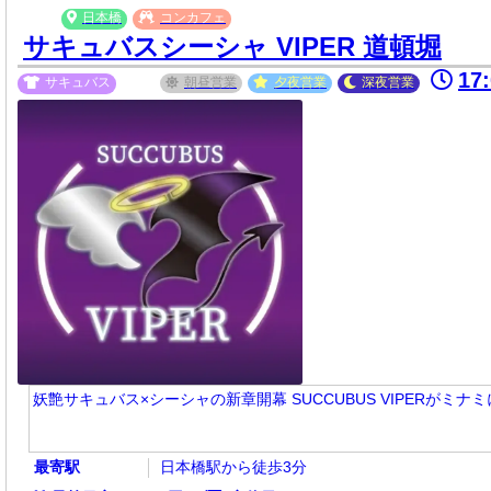
日本橋
コンカフェ
サキュバスシーシャ VIPER 道頓堀
17
サキュバス
朝昼
営業
夕夜
営業
深夜
営業
妖艶サキュバス×シーシャの新章開幕 SUCCUBUS VIPERがミナ
最寄駅
日本橋駅から徒歩3分