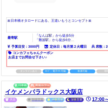
🎀日本橋オタロードにある、王道いもうとコンセプト🎀
「なんば駅」から徒歩5分
最寄駅
「難波駅」から徒歩6分
「日本橋駅」から徒歩約8分
予算目安：3000円
定休日：毎月第２火曜日
席数：2
コンカフェちゃんクーポン
お店までお問合せ下さい♪
オンラインあり
ｶｰﾄﾞ・電子ﾏﾈｰ可能
飲酒可能
喫
日本橋
男装カフェ
イケメンパラドックス大阪店
17:00
男装
朝昼
営業
夕夜
営業
深夜
営業