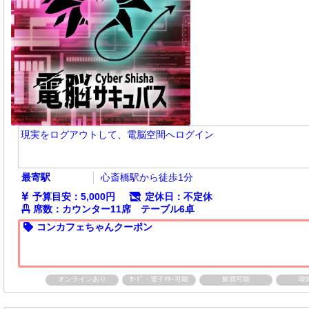
現実をログアウトして、電脳空間へログイン
最寄駅
心斎橋駅から徒歩1分
予算目安：5,000円
定休日：不定休
席数：カウンター11席 テーブル6卓
コンカフェちゃんクーポン
オンラインあり
ｶｰﾄﾞ・電子ﾏﾈｰ可能
飲酒可能
喫