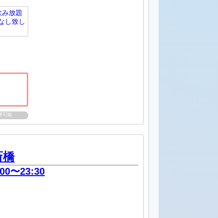
飲み放題
なし致し
煙可能
斎橋
:00〜23:30