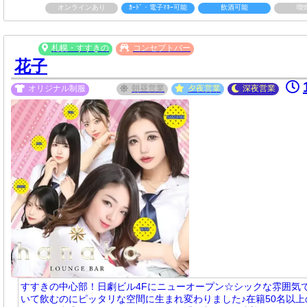
オンラインあり
ｶｰﾄﾞ・電子ﾏﾈｰ可能
飲酒可能
喫
札幌・すすきの
コンセプトバー
花子
オリジナル制服
朝昼
営業
夕夜
営業
深夜
営業
すすきの中心部！日劇ビル4Fにニューオープン☆シックな雰囲気
いて飲むのにピッタリな空間に生まれ変わりました♪在籍50名以上