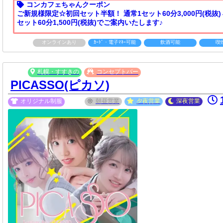
コンカフェちゃんクーポン
ご新規様限定☆初回セット半額！ 通常1セット60分3,000円(税抜)
セット60分1,500円(税抜)でご案内いたします♪
オンラインあり
ｶｰﾄﾞ・電子ﾏﾈｰ可能
飲酒可能
喫
札幌・すすきの
コンセプトバー
PICASSO(ピカソ)
オリジナル制服
朝昼
営業
夕夜
営業
深夜
営業