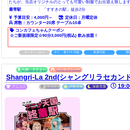
たちが、当店オリジナルのとっても可愛い制服でお出迎え致しま
最寄駅
「すすきの駅」徒歩2分
予算目安：4,000円～
定休日：月曜定休
席数：カウンター20席 テーブル10卓
コンカフェちゃんクーポン
☆ご新規様限定☆90分3,000円(​税​込​)​ ​飲​み​放​題！
オンラインあり
ｶｰﾄﾞ・電子ﾏﾈｰ可能
飲酒可能
喫
札幌・すすきの
コンセプトバー
Shangri-La 2nd(シャングリラセカンド
19:
アニコス
朝昼
営業
夕夜
営業
深夜
営業