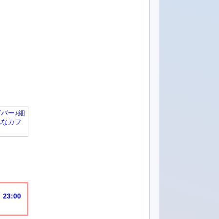
バー♪細
れなカフ
:​0​0​