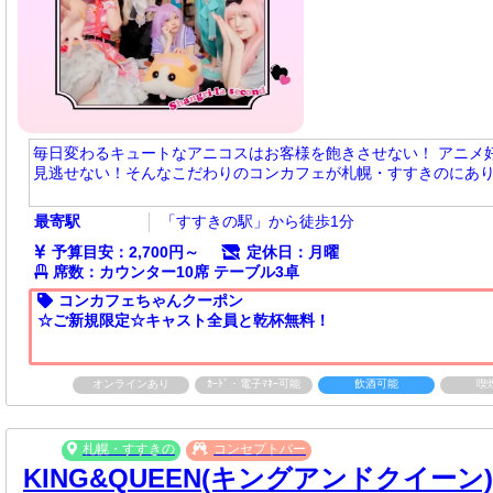
毎日変わるキュートなアニコスはお客様を飽きさせない！ アニメ
見逃せない！そんなこだわりのコンカフェが札幌・すすきのにあ
最寄駅
「すすきの駅」から徒歩1分
予算目安：2,700円～
定休日：月曜
席数：カウンター10席 テーブル3卓
コンカフェちゃんクーポン
☆ご新規限定☆キャスト全員と乾杯無料！
オンラインあり
ｶｰﾄﾞ・電子ﾏﾈｰ可能
飲酒可能
喫
札幌・すすきの
コンセプトバー
KING&QUEEN(キングアンドクイーン)