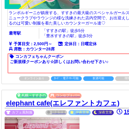
ランボルギーニが鎮座する、すすきの最大級のスペシャルガール
ニュークラブやラウンジの様な洗練された店内空間で、お出迎え
るのは可愛い制服を着た美しいカウンターガール達♡
「すすきの駅」徒歩5分
最寄駅
「豊水すすきの駅」徒歩3分
予算目安：2,500円～
定休日：日曜定休
席数：カウンター28席
コンカフェちゃんクーポン
ご新規様クーポンあり☆詳しくはお問い合わせ下さい♪
オンラインあり
ｶｰﾄﾞ・電子ﾏﾈｰ可能
飲酒可能
喫
札幌・すすきの
コンセプトバー
elephant cafe(エレファントカフェ)
1
カフェ風制服
朝昼
営業
夕夜
営業
深夜
営業