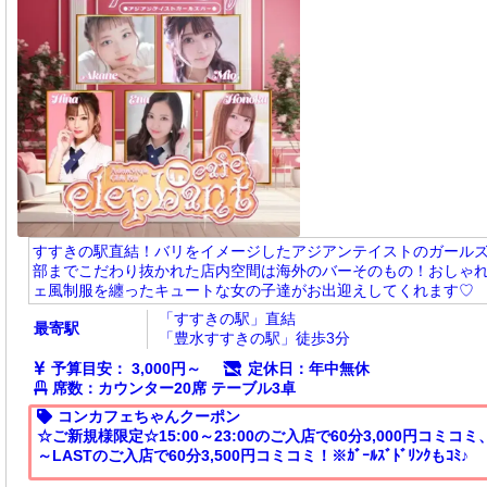
すすきの駅直結！バリをイメージしたアジアンテイストのガールズ
部までこだわり抜かれた店内空間は海外のバーそのもの！おしゃ
ェ風制服を纏ったキュートな女の子達がお出迎えしてくれます♡
「すすきの駅」直結
最寄駅
「豊水すすきの駅」徒歩3分
予算目安： 3,000円～
定休日：年中無休
席数：カウンター20席 テーブル3卓
コンカフェちゃんクーポン
☆ご新規様限定☆1​5​:​0​0​～​2​3​:​0​0​の​ご​入​店​で60分3,000円コミコミ、2​3​
～​L​A​S​T​の​ご​入​店​で60分3,500円コミコミ！※ｶ​ﾞ​ｰ​ﾙ​ｽ​ﾞ​ﾄ​ﾞ​ﾘ​ﾝ​ｸ​も​ｺ​ﾐ​♪