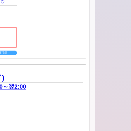
す♡
煙可能
)
00～翌2:00