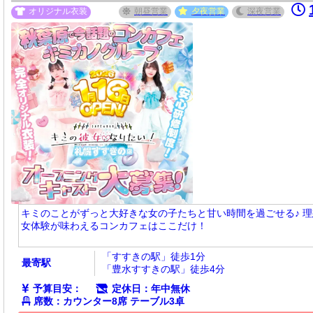
オリジナル衣装
朝昼
営業
夕夜
営業
深夜
営業
キミのことがずっと大好きな女の子たちと甘い時間を過ごせる♪ 
女体験が味わえるコンカフェはここだけ！
「すすきの駅」徒歩1分
最寄駅
「豊水すすきの駅」徒歩4分
予算目安：
定休日：年中無休
席数：カウンター8席 テーブル3卓