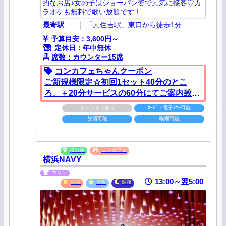
的なお店♪女の子はショーパン姿で元気に接客♡カ
ラオケも無料で歌い放題です！
最寄駅
「元住吉駅」東口から徒歩1分
予算目安：3,600円～
定休日：年中無休
席数：カウンター15席
コンカフェちゃんクーポン
ご新規様限定☆初回1セット40分のとこ
ろ、＋20分サービスの60分にてご案内致し
ます♪
オンラインあり
ｶｰﾄﾞ・電子ﾏﾈｰ可能
飲酒可能
喫煙可能
横浜駅
コンカフェ
横浜NAVY
マリン
13:00～翌5:00
朝昼
夕夜
深夜