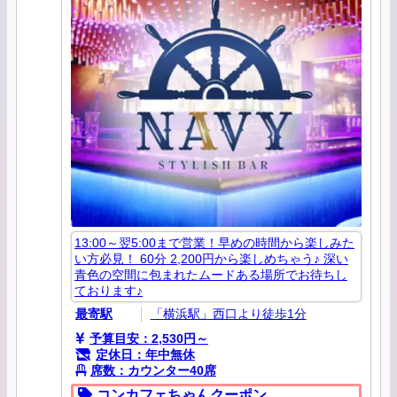
13:00～翌5:00まで営業！早めの時間から楽しみた
い方必見！ 60分 2,200円から楽しめちゃう♪ 深い
青色の空間に包まれたムードある場所でお待ちし
ております♪
最寄駅
「横浜駅」西口より徒歩1分
予算目安：2,530円～
定休日：年中無休
席数：カウンター40席
コンカフェちゃんクーポン