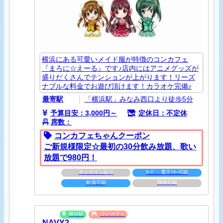
横浜にある可愛いメイド服が特徴のコンカフェ
『まろに☆えーる』です♪店内にはアニメグッズが
盛りだくさんでテンションが上がります！リーズ
ナブルな料金でお遊び頂けます！カラオケ完備♪
最寄駅
「横浜駅」みなみ西口より徒歩5分
予算目安：3,000円～
定休日：不定休
席数：
コンカフェちゃんクーポン
ご新規様限定☆最初の30分飲み放題、歌い
放題で980円！
オンラインあり
ｶｰﾄﾞ・電子ﾏﾈｰ可能
飲酒可能
喫煙可能
横浜駅
コンカフェ
NAVY2