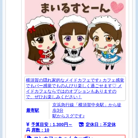
横須賀の隠れ家的なメイドカフェです♪ カフェ感覚
でもバー感覚でものんびり楽しく過ごせます♡ メ
イドカフェならではのオプションもありますの
で、ぜひお楽しみください！
京浜急行線「横須賀中央駅」から徒
最寄駅
歩3分
駅からスグです♪
予算目安：1,300円～
定休日：不定休
席数：10