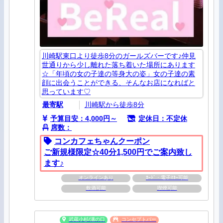
川崎駅東口より徒歩8分のガールズバーです♪仲見
世通りから少し離れた落ち着いた場所にあります
☆「年頃の女の子達の等身大の姿」女の子達の素
顔に出会うことができる、そんなお店になればと
思っています♡
最寄駅
川崎駅から徒歩8分
予算目安：4,000円～
定休日：不定休
席数：
コンカフェちゃんクーポン
ご新規様限定☆40分1,500円でご案内致し
ます♪
オンラインあり
ｶｰﾄﾞ・電子ﾏﾈｰ可能
飲酒可能
喫煙可能
武蔵小杉/溝の口
コンセプトバー