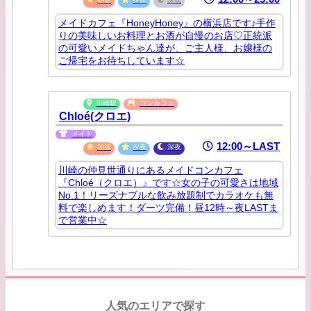
メイドカフェ『HoneyHoney』の横浜店です♪手作
りの美味しいお料理とお酒が自慢のお店♡正統派
の可愛いメイドちゃん達が、ご主人様、お嬢様の
ご帰宅をお待ちしています☆
川崎駅
コンカフェ
Chloé(クロエ)
メイド
12:00～LAST
朝昼
夕夜
深夜
川崎の仲見世通りにあるメイドコンカフェ
『Chloé（クロエ）』です☆女の子の可愛さは地域
No.1！リーズナブルな飲み放題制でカラオケも無
料で楽しめます！ダーツ完備！昼12時～夜LASTま
で営業中☆
人気のエリアで探す