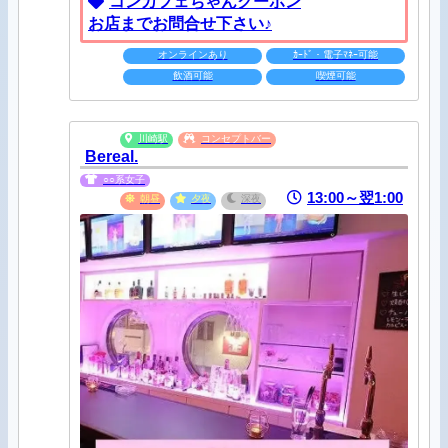
コンカフェちゃんクーポン
お店までお問合せ下さい♪
オンラインあり
ｶｰﾄﾞ・電子ﾏﾈｰ可能
飲酒可能
喫煙可能
川崎駅
コンセプトバー
Bereal.
○○系女子
13:00～翌1:00
朝昼
夕夜
深夜