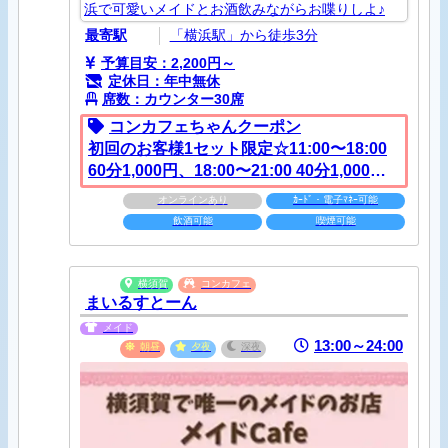
浜で可愛いメイドとお酒飲みながらお喋りしよ♪
最寄駅
「横浜駅」から徒歩3分
予算目安：2,200円～
定休日：年中無休
席数：カウンター30席
コンカフェちゃんクーポン
初回のお客様1セット限定☆11:00〜18:00
60分1,000円、18:00〜21:00 40分1,000
円、21:00〜LAST 30分1,000円でご案内致
オンラインあり
ｶｰﾄﾞ・電子ﾏﾈｰ可能
します！(SC10% & TAX10%別)
飲酒可能
喫煙可能
横須賀
コンカフェ
まいるすとーん
メイド
13:00～24:00
朝昼
夕夜
深夜