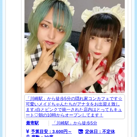
「川崎駅」から徒歩5分の隠れ家コンカフェです☆
可愛いメイドちゃんたちがアナタをお出迎え致し
ます♪白とピンクで統一された店内はとってもキュ
ート♡朝の10時からオープンしてます！
最寄駅
「川崎駅」から徒歩5分
予算目安：3,600円～
定休日：不定休