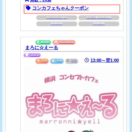
席数：20席
コンカフェちゃんクーポン
オンラインあり
ｶｰﾄﾞ・電子ﾏﾈｰ可能
飲酒可能
喫煙可能
横浜駅
コンカフェ
まろに☆えーる
メイド
13:00～翌1:00
朝昼
夕夜
深夜