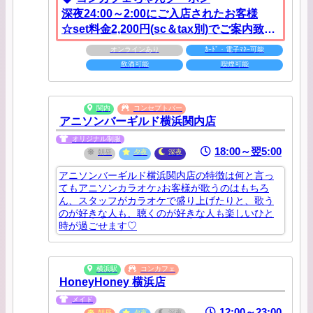
深夜24:00～2:00にご入店されたお客様
☆set料金2,200円(sc＆tax別)でご案内致し
ます♪
オンラインあり
ｶｰﾄﾞ・電子ﾏﾈｰ可能
飲酒可能
喫煙可能
関内
コンセプトバー
アニソンバーギルド横浜関内店
オリジナル制服
18:00～翌5:00
朝昼
夕夜
深夜
アニソンバーギルド横浜関内店の特徴は何と言っ
てもアニソンカラオケ♪お客様が歌うのはもちろ
ん、スタッフがカラオケで盛り上げたりと、歌う
のが好きな人も、聴くのが好きな人も楽しいひと
時が過ごせます♡
横浜駅
コンカフェ
HoneyHoney 横浜店
メイド
12:00～23:00
朝昼
夕夜
深夜