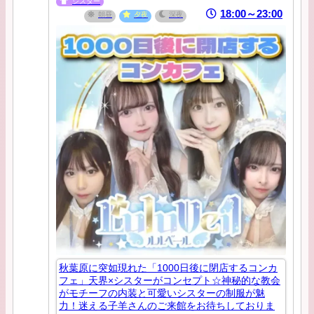
シスター
18:00～23:00
朝昼
夕夜
深夜
秋葉原に突如現れた「1000日後に閉店するコンカ
フェ」天界×シスターがコンセプト☆神秘的な教会
がモチーフの内装と可愛いシスターの制服が魅
力！迷える子羊さんのご来館をお待ちしておりま