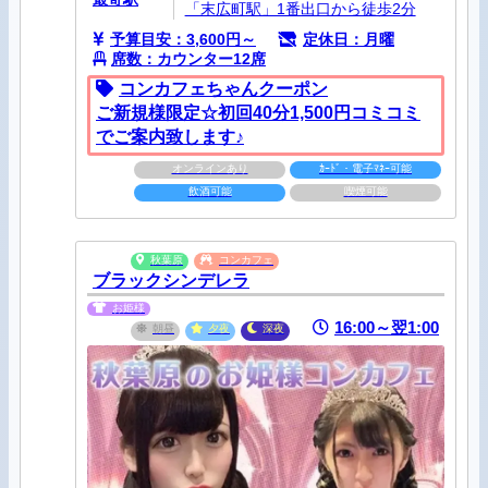
「末広町駅」1番出口から徒歩2分
予算目安：3,600円～
定休日：月曜
席数：カウンター12席
コンカフェちゃんクーポン
ご​新​規​様​限​定​☆初​回​4​0​分​1​,​5​0​0​円コミコミ
でご案内致します♪
オンラインあり
ｶｰﾄﾞ・電子ﾏﾈｰ可能
飲酒可能
喫煙可能
秋葉原
コンカフェ
ブラックシンデレラ
お姫様
16:00～翌1:00
朝昼
夕夜
深夜