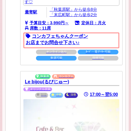
す♡
「秋葉原駅」から徒歩8分
最寄駅
「末広町駅」から徒歩2分
予算目安：3,990円～
定休日：月火
席数：11席
コンカフェちゃんクーポン
お店までお問合せ下さい♪
オンラインあり
ｶｰﾄﾞ・電子ﾏﾈｰ可能
飲酒可能
喫煙可能
秋葉原
コンカフェ
Le bijou(るびじゅー)
オリジナル衣装
17:00～翌5:00
朝昼
夕夜
深夜