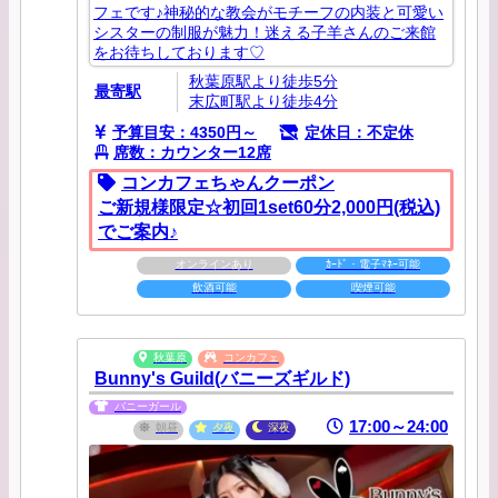
フェです♪神秘的な教会がモチーフの内装と可愛い
シスターの制服が魅力！迷える子羊さんのご来館
をお待ちしております♡
秋葉原駅より徒歩5分
最寄駅
末広町駅より徒歩4分
予算目安：4350円～
定休日：不定休
席数：カウンター12席
コンカフェちゃんクーポン
ご新規様限定☆初回1set60分2,000円(税込)
でご案内♪
オンラインあり
ｶｰﾄﾞ・電子ﾏﾈｰ可能
飲酒可能
喫煙可能
秋葉原
コンカフェ
Bunny's Guild(バニーズギルド)
バニーガール
17:00～24:00
朝昼
夕夜
深夜