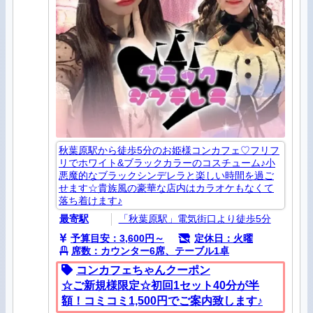
秋葉原駅から徒歩5分のお姫様コンカフェ♡フリフ
リでホワイト&ブラックカラーのコスチューム♪小
悪魔的なブラックシンデレラと楽しい時間を過ご
せます☆貴族風の豪華な店内はカラオケもなくて
落ち着けます♪
最寄駅
「秋葉原駅」電気街口より徒歩5分
予算目安：3,600円～
定休日：火曜
席数：カウンター6席、テーブル1卓
コンカフェちゃんクーポン
☆ご新規様限定☆初回1セット40分が半
額！コミコミ1,500円でご案内致します♪