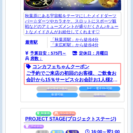
秋葉原にある宇宙船をテーマにしたメイドダーツ
バー☆ダーツやカラオケ、スロットにスポーツ観
戦などのアミューズメントが盛りだくさん♪キュー
トなメイドさんがお給仕してくれます♡
「秋葉原駅」から徒歩4分
最寄駅
「末広町駅」から徒歩4分
予算目安：575円～
定休日：月曜日
席数：
コンカフェちゃんクーポン
ご予約でご来店の初回のお客様、ご飲食お
会計から15％サービス☆お会計お1人様2千
円以上ご利用で適用。サービスの併用、イ
オンラインあり
ｶｰﾄﾞ・電子ﾏﾈｰ可能
ベント時はご利用できません。
飲酒可能
喫煙可能
秋葉原
コンカフェ
PROJECT STAGE(プロジェクトステージ)
アイドル
16:00～翌1:00
朝昼
夕夜
深夜