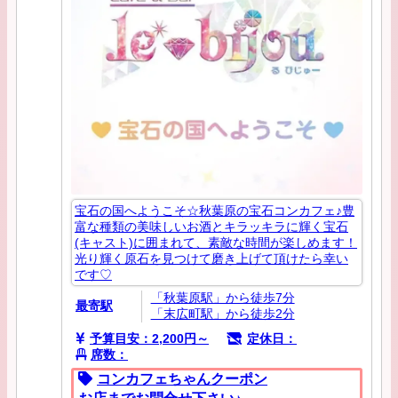
宝石の国へようこそ☆秋葉原の宝石コンカフェ♪豊
富な種類の美味しいお酒とキラッキラに輝く宝石
(キャスト)に囲まれて、素敵な時間が楽しめます！
光り輝く原石を見つけて磨き上げて頂けたら幸い
です♡
「秋葉原駅」から徒歩7分
最寄駅
「末広町駅」から徒歩2分
予算目安：2,200円～
定休日：
席数：
コンカフェちゃんクーポン