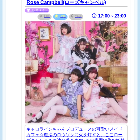
Rose Campbell(ローズキャンベル)
皆様のご来店お待ちしております
妖精メイド
17:00～23:00
朝昼
夕夜
深夜
キャロラインちゃんプロデュースの可愛いメイド
カフェ☆魔法のロウソクに火を灯すと、ここロー