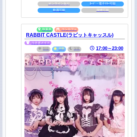
オンラインあり
ｶｰﾄﾞ・電子ﾏﾈｰ可能
飲酒可能
喫煙可能
秋葉原
コンカフェ
RABBIT CASTLE(ラビットキャッスル)
うさぎメイド
17:00～23:00
朝昼
夕夜
深夜