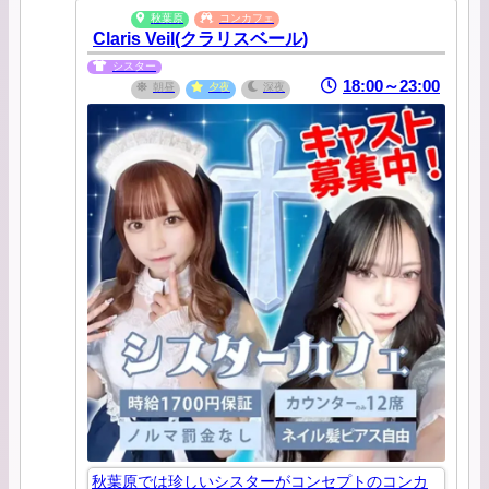
秋葉原
コンカフェ
Claris Veil(クラリスベール)
シスター
18:00～23:00
朝昼
夕夜
深夜
秋葉原では珍しいシスターがコンセプトのコンカ