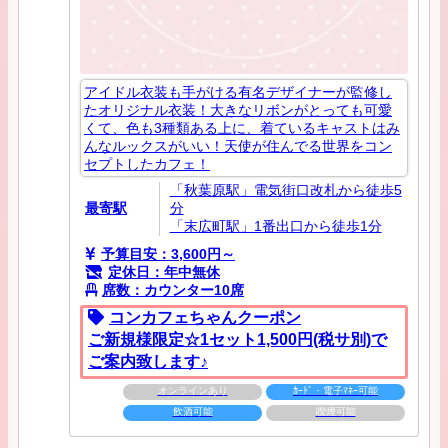
アイドル衣装も手がける有名デザイナーが監修し
たオリジナル衣装！大きなリボンがとっても可愛
くて、色も3種類ある上に、着ているキャストはみ
んなルックスがいい！天使が住んでる世界をコン
セプトしたカフェ！
「秋葉原駅」電気街口改札から徒歩5
最寄駅
分
「末広町駅」1番出口から徒歩1分
予算目安：3,600円～
定休日：年中無休
席数：カウンター10席
コンカフェちゃんクーポン
ご新規様限定☆1セット1,500円(税サ別)で
ご案内致します♪
オンラインあり
ｶｰﾄﾞ・電子ﾏﾈｰ可能
飲酒可能
喫煙可能