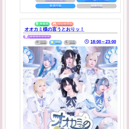
飲酒可能
喫煙可能
秋葉原
コンカフェ
オオカミ様の言うとおりッ！
オオカミメイド
18:00～23:00
朝昼
夕夜
深夜