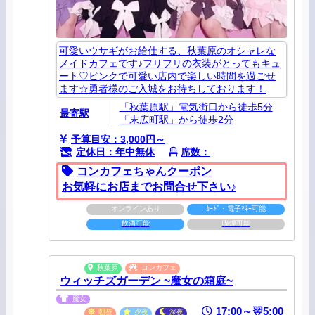
可愛いウサギがお給仕する、秋葉原のオシャレな
メイドカフェです♪フリフリの衣装がとってもキュ
ート♡ピンクで可愛い店内で楽しい時間を過ごせ
ます☆勇者様のご入城をお待ちしております！
「秋葉原駅」電気街口から徒歩5分
最寄駅
「末広町駅」から徒歩2分
予算目安：3,000円～
定休日：年中無休
席数：
コンカフェちゃんクーポン
お気軽にお店までお問合せ下さい♪
オンラインあり
ｶｰﾄﾞ・電子ﾏﾈｰ可能
飲酒可能
喫煙可能
秋葉原
コンカフェ
ウィッチズガーデン ~魔女の箱庭~
魔女
17:00～翌5:00
朝昼
夕夜
深夜