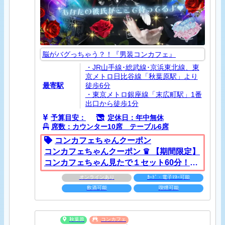
脳がバグっちゃう？！『男装コンカフェ』
・JR山手線･総武線･京浜東北線、東
京メトロ日比谷線「秋葉原駅」より
最寄駅
徒歩6分
・東京メトロ銀座線「末広町駅」1番
出口から徒歩1分
予算目安：
定休日：年中無休
席数：カウンター10席 テーブル6席
コンカフェちゃんクーポン
コンカフェちゃんクーポン ♛ 【期間限定】
コンカフェちゃん見たで１セット60分！♛
クーポンの提示条件： 来店時に提示 ＜＜イ
オンラインあり
ｶｰﾄﾞ・電子ﾏﾈｰ可能
ケパにおかえり頂いた方限定♪＞＞ コンカ
飲酒可能
喫煙可能
フェちゃん見たで初回セット半額！ 通常1
セット40分3,000円(税抜) ↓ ↓↓ ↓↓ ↓↓ ↓↓ 初回
1セット40分1,500円(税抜)でご案内します♪
秋葉原
コンカフェ