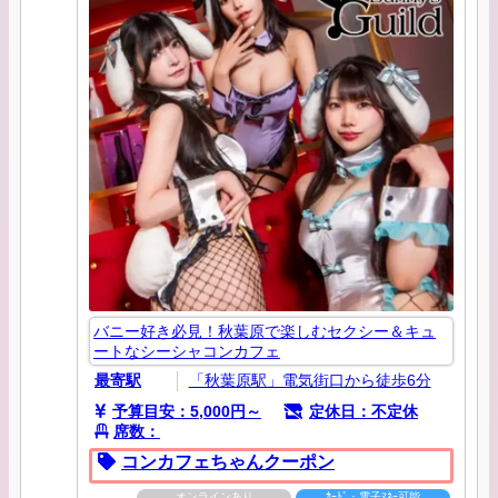
バニー好き必見！秋葉原で楽しむセクシー＆キュ
ートなシーシャコンカフェ
最寄駅
「秋葉原駅」電気街口から徒歩6分
予算目安：5,000円～
定休日：不定休
席数：
コンカフェちゃんクーポン
オンラインあり
ｶｰﾄﾞ・電子ﾏﾈｰ可能