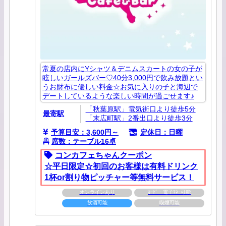
常夏の店内にYシャツ＆デニムスカートの女の子が
眩しいガールズバー♡40分3,000円で飲み放題とい
うお財布に優しい料金☆お気に入りの子と海辺で
デートしているような楽しい時間が過ごせます♪
「秋葉原駅」電気街口より徒歩5分
最寄駅
「末広町駅」2番出口より徒歩3分
予算目安：3,600円～
定休日：日曜
席数：テーブル16卓
コンカフェちゃんクーポン
☆平日限定☆初回のお客様は有料ドリンク
1杯or割り物ピッチャー等無料サービス！
オンラインあり
ｶｰﾄﾞ・電子ﾏﾈｰ可能
飲酒可能
喫煙可能