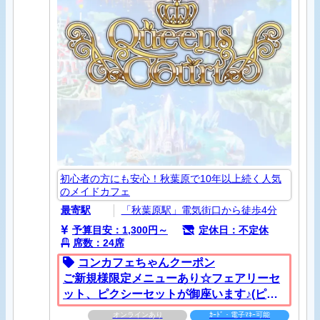
初心者の方にも安心！秋葉原で10年以上続く人気
のメイドカフェ
最寄駅
「秋葉原駅」電気街口から徒歩4分
予算目安：1,300円～
定休日：不定休
席数：24席
コンカフェちゃんクーポン
ご新規様限定メニューあり☆フェアリーセ
ット、ピクシーセットが御座います♪(ピク
シーセットは平日15時まで限定)
オンラインあり
ｶｰﾄﾞ・電子ﾏﾈｰ可能