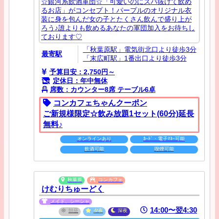
☆銀河系飲酒軍団☆「可愛いのにズバ抜けて飲め
るお店」がコンセプト！パープルのオリジナル衣
装に身を包んだ女の子とたくさん飲んで盛り上が
ろう♪誰よりも飲めるあなたの軍団加入をお待ちし
ております♡
「秋葉原駅」電気街北口より徒歩3分
最寄駅
「末広町駅」1番出口より徒歩3分
予算目安：2,750円～
定休日：年中無休
席数：カウンター8席 テーブル6卓
コンカフェちゃんクーポン
ご新規様限定☆飲み放題1セット(60分)延長
無料♪
オンラインあり
ｶｰﾄﾞ・電子ﾏﾈｰ可能
飲酒可能
喫煙可能
秋葉原
コンカフェ
けむりちゅーどく
メイド、シーシャ
14:00〜翌4:30
朝昼
夕夜
深夜