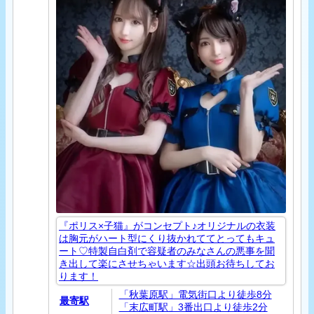
『ポリス×子猫』がコンセプト♪オリジナルの衣装
は胸元がハート型にくり抜かれててとってもキュ
ート♡特製自白剤で容疑者のみなさんの悪事を聞
き出して楽にさせちゃいます☆出頭お待ちしてお
ります！
「秋葉原駅」電気街口より徒歩8分
最寄駅
「末広町駅」3番出口より徒歩2分