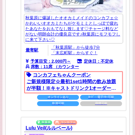
秋葉原に爆誕したオオカミメイドのコンカフェ☆
かわいいオオカミたちがケモミミとしっぽで疲れ
たあなたをおもてなし致します♡チャージ料など
がない明朗会計の優良店です♪秋葉原にモフモフし
に来て下さい♡
「秋葉原駅」から徒歩7分
最寄駅
「末広町駅」からすぐ！
予算目安：2,000円～
定休日：不定休
席数：11席 （カウンター
コンカフェちゃんクーポン
ご新規様限定☆最初1set1時間の飲み放題
が半額！※キャストドリンク1オーダー、X
にてフォロー(公式＋キャスト1名)が必須と
オンラインあり
ｶｰﾄﾞ・電子ﾏﾈｰ可能
なります。イベント日など、適用外が御座
飲酒可能
喫煙可能
います。
秋葉原
コンカフェ
Lulu Veil(ルルベール)