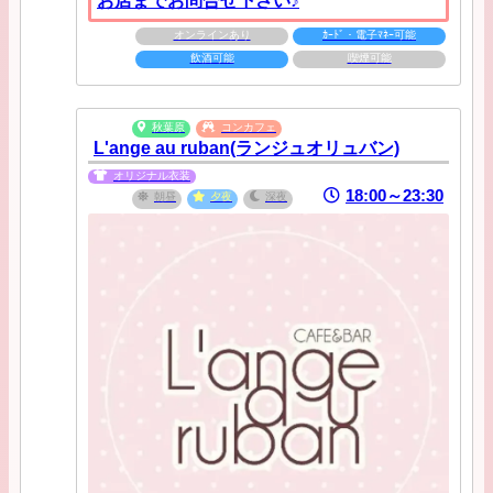
お店までお問合せ下さい♪
オンラインあり
ｶｰﾄﾞ・電子ﾏﾈｰ可能
飲酒可能
喫煙可能
秋葉原
コンカフェ
L'ange au ruban(ランジュオリュバン)
オリジナル衣装
18:00～23:30
朝昼
夕夜
深夜