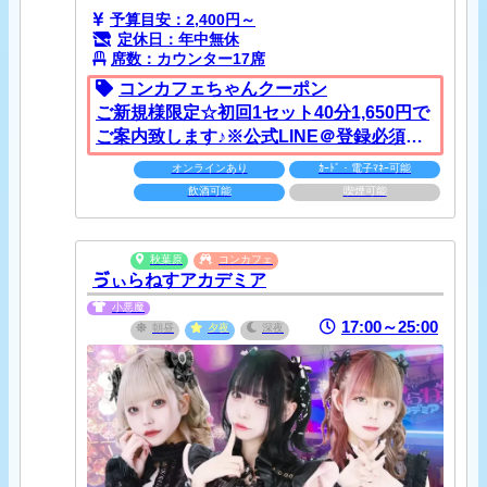
予算目安：2,400円～
定休日：年中無休
席数：カウンター17席
コンカフェちゃんクーポン
ご新規様限定☆初回1セット40分1,650円で
ご案内致します♪※公式LINE＠登録必須。
別途+10%のサービス料を頂戴しておりま
オンラインあり
ｶｰﾄﾞ・電子ﾏﾈｰ可能
す。
飲酒可能
喫煙可能
秋葉原
コンカフェ
ゔぃらねすアカデミア
小悪魔
17:00～25:00
朝昼
夕夜
深夜