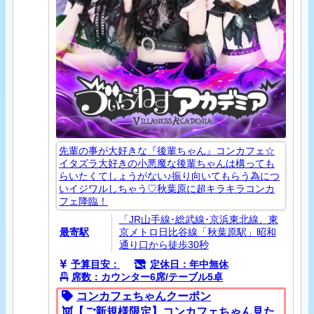
先輩の事が大好きな『後輩ちゃん』コンカフェ☆
イタズラ大好きの小悪魔な後輩ちゃんは構っても
らいたくてしょうがない♪振り向いてもらう為につ
いイジワルしちゃう♡秋葉原に超キラキラコンカ
フェ降臨！
「JR山手線･総武線･京浜東北線、東
最寄駅
京メトロ日比谷線「秋葉原駅」昭和
通り口から徒歩30秒
予算目安：
定休日：年中無休
席数：カウンター6席/テーブル5卓
コンカフェちゃんクーポン
👿【ご新規様限定】コンカフェちゃん見た