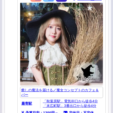
癒しの魔法を届ける🪄魔女コンセプトのカフェ＆
バー
「秋葉原駅」電気街口から徒歩4分
最寄駅
「末広町駅」3番出口から徒歩4分
予算目安：1200円～
定休日：不定休