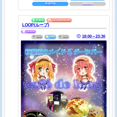
飲酒可能
喫煙可能
秋葉原
コンセプトバー
LOOP(ループ)
メイド
18:00～23:30
朝昼
夕夜
深夜