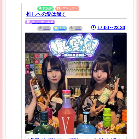
秋葉原
コンカフェ
推しへの愛は深く
オリジナル衣装
17:00～23:30
朝昼
夕夜
深夜