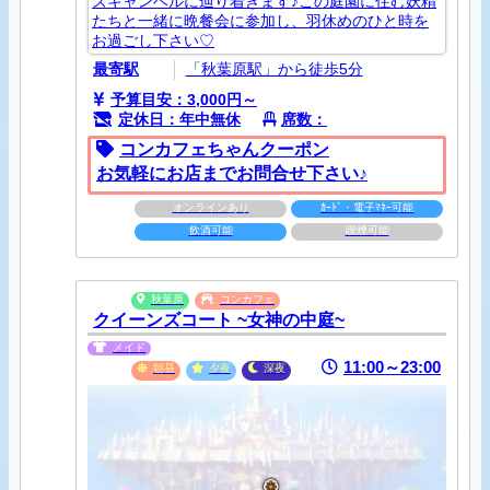
ズキャンベルに辿り着きます♪この庭園に住む妖精
たちと一緒に晩餐会に参加し、羽休めのひと時を
お過ごし下さい♡
最寄駅
「秋葉原駅」から徒歩5分
予算目安：3,000円～
定休日：年中無休
席数：
コンカフェちゃんクーポン
お気軽にお店までお問合せ下さい♪
オンラインあり
ｶｰﾄﾞ・電子ﾏﾈｰ可能
飲酒可能
喫煙可能
秋葉原
コンカフェ
クイーンズコート ~女神の中庭~
メイド
11:00～23:00
朝昼
夕夜
深夜