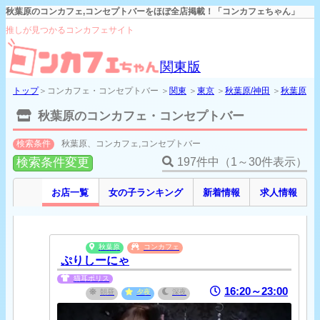
秋葉原のコンカフェ,コンセプトバーをほぼ全店掲載！「コンカフェちゃん」
推しが見つかるコンカフェサイト
関東版
トップ
＞コンカフェ・コンセプトバー ＞
関東
＞
東京
＞
秋葉原/神田
＞
秋葉原
秋葉原のコンカフェ・コンセプトバー
検索条件
秋葉原、コンカフェ,コンセプトバー
検索条件変更
197件中（1～30件表示）
お店一覧
女の子ランキング
新着情報
求人情報
秋葉原
コンカフェ
ぷりしーにゃ
猫耳ポリス
16:20～23:00
朝昼
夕夜
深夜