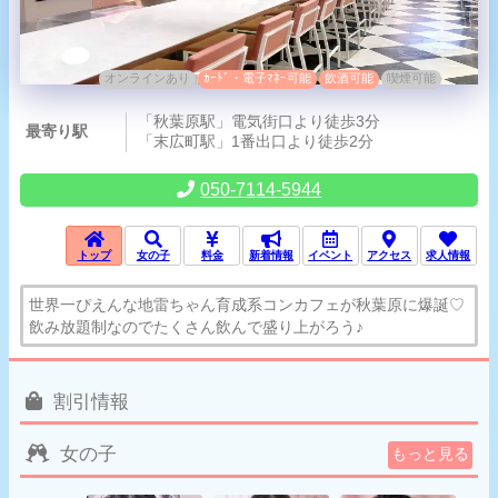
オンラインあり
ｶｰﾄﾞ・電子ﾏﾈｰ可能
飲酒可能
喫煙可能
「秋葉原駅」電気街口より徒歩3分
最寄り駅
「末広町駅」1番出口より徒歩2分
050-7114-5944
トップ
女の子
料金
新着情報
イベント
アクセス
求人情報
世界一ぴえんな地雷ちゃん育成系コンカフェが秋葉原に爆誕♡
飲み放題制なのでたくさん飲んで盛り上がろう♪
割引情報
女の子
もっと見る