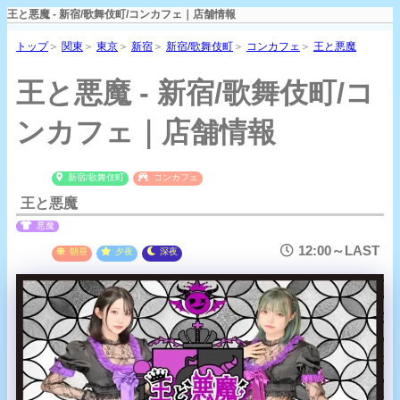
王と悪魔 - 新宿/歌舞伎町/コンカフェ｜店舗情報
トップ
＞
関東
＞
東京
＞
新宿
＞
新宿/歌舞伎町
＞
コンカフェ
＞
王と悪魔
王と悪魔 - 新宿/歌舞伎町/コ
ンカフェ｜店舗情報
新宿/歌舞伎町
コンカフェ
王と悪魔
悪魔
12:00～LAST
朝昼
夕夜
深夜