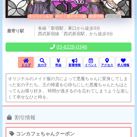
オンラインあり
ｶｰﾄﾞ・電子ﾏﾈｰ可能
飲酒可能
喫煙可能
各線「新宿駅」東口から徒歩3分
最寄り駅
西武新宿線「西武新宿駅」から徒歩3分
03-6228-0346
トップ
女の子
料金
新着情報
イベント
アクセス
求人情報
オリジナルのメイド服の力によって悪魔ちゃんに変身してしま
った女の子たち。王の帰還を心待ちにした悪魔ちゃんたちはと
ってもお喋り好き。 時間が過ぎるのを忘れてしまうような楽し
くて幸せなひと時を。
割引情報
コンカフェちゃんクーポン