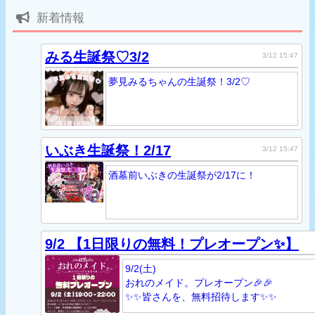
新着情報
みる生誕祭♡3/2
3/12 15:47
夢見みるちゃんの生誕祭！3/2♡
いぶき生誕祭！2/17
3/12 15:47
酒墓前いぶきの生誕祭が2/17に！
9/2 【1日限りの無料！プレオープン✨】
9/2(土)
おれのメイド。プレオープン🎉🎉
✨✨皆さんを、無料招待します✨✨