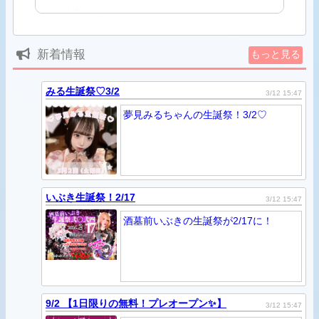
生ビール
ハイボール
レモンサワー
新着情報
もっと見る
梅酒
モスコミュール
スクリュードライバー
みる生誕祭♡3/2
3/12 15:47
ジンバック
夢見みるちゃんの生誕祭！3/2♡
オレンジブロッサム
ジン
ウォッカ
▼通常ソフトドリンク 500円
いぶき生誕祭！2/17
3/12 15:47
コーラ
ジンジャーエール
酒墓前いぶきの生誕祭が2/17に！
アップルジュース
オレンジジュース
ウーロン茶
アイスコーヒー
ミルクティー
9/2 【1日限りの無料！プレオープン✨】
3/12 15:47