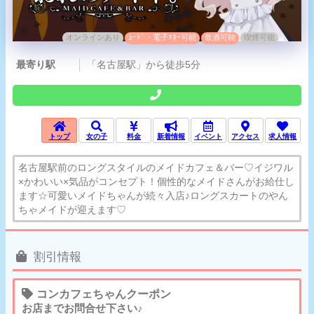
オンラインあり
ｶｰﾄﾞ・電子ﾏﾈｰ可能
飲酒可能
喫煙可能
最寄り駅
「名古屋駅」から徒歩5分
トップ
女の子
料金
新着情報
イベント
アクセス
求人情報
名古屋駅前のロングスタイルのメイドカフェ＆バー♡イジワル
×かわいい×気品がコンセプト！個性的なメイドさんがお給仕し
ます☆可愛いメイドちゃんが続々入店♪ロングスカートのやん
ちゃメイドが迎えます♡
割引情報
コンカフェちゃんクーポン
お店までお問合せ下さい♪