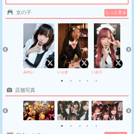
女の子
もっと見る
る
みれい
いぶき
いおり
それ
店舗写真