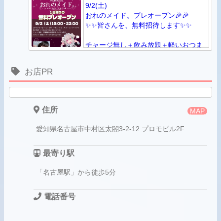
9/2(土)
アミューズメント
おれのメイド。プレオープン🎉🎉
✨✨皆さんを、無料招待します✨✨
チェキお絵かき無し 800円
チェキお絵かきアリ 1000円
チャージ無し＋飲み放題＋軽いおつま
メイドドリンク 1000円
み、全て無料😳
お店PR
▼特別営業
OPEN 19時 CLOSE 22時
Twitter【https://twitter.com/orenomaid/s
住所
MAP
愛知県名古屋市中村区太閤3-2-12 プロモビル2F
最寄り駅
「名古屋駅」から徒歩5分
電話番号