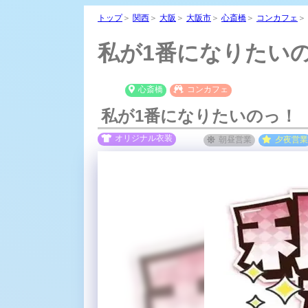
トップ
＞
関西
＞
大阪
＞
大阪市
＞
心斎橋
＞
コンカフェ
＞
私が1番になりたいの
心斎橋
コンカフェ
私が1番になりたいのっ！
オリジナル衣装
朝昼
営業
夕夜
営業