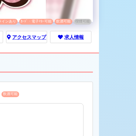
ラインあり
ｶｰﾄﾞ・電子ﾏﾈｰ可能
飲酒可能
喫煙可能
アクセス
マップ
求人情報
飲酒可能