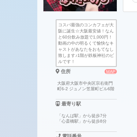
コスパ最強のコンカフェが大
阪に誕生☆大阪最安値！なん
と60分飲み放題で1,000円！
動画の中の明るくて愉快なキ
ャストがあなたをおもてなし
致します♪1階が鉄板神社のビ
ルです！
住所
MAP
大阪府大阪市中央区宗右衛門
町6-2 ジュノン笠屋町ビル6階
最寄り駅
「なんば駅」から徒歩7分
「心斎橋駅」から徒歩8分
電話番号