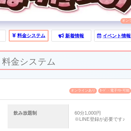
オン
料金
システム
新着情報
イベント
情報
料金システム
オンラインあり
ｶｰﾄﾞ・電子ﾏﾈｰ可能
飲み放題制
60分1,000円
※LINE登録が必要です♪