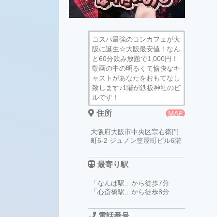
コスパ最強のコンカフェが大
阪に誕生☆大阪最安値！なん
と60分飲み放題で1,000円！
動画の中の明るくて愉快なキ
ャストがあなたをおもてなし
致します♪1階が鉄板神社のビ
ルです！
住所
MAP
大阪府大阪市中央区宗右衛門
町6-2 ジュノン笠屋町ビル6階
最寄り駅
「なんば駅」から徒歩7分
「心斎橋駅」から徒歩8分
電話番号