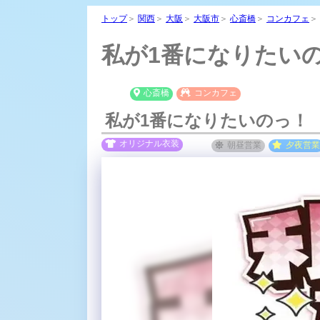
トップ
＞
関西
＞
大阪
＞
大阪市
＞
心斎橋
＞
コンカフェ
＞
私が1番になりたいの
心斎橋
コンカフェ
私が1番になりたいのっ！
オリジナル衣装
朝昼
営業
夕夜
営業