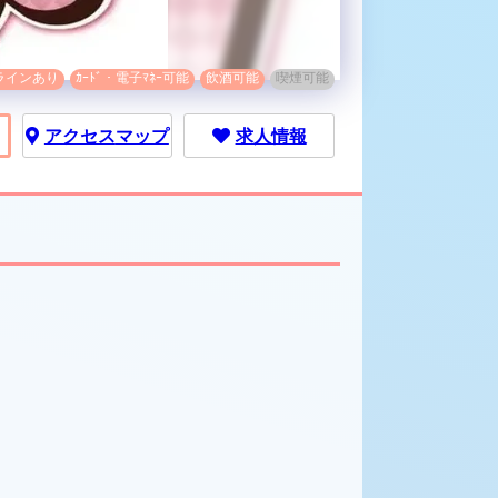
ラインあり
ｶｰﾄﾞ・電子ﾏﾈｰ可能
飲酒可能
喫煙可能
アクセス
マップ
求人情報