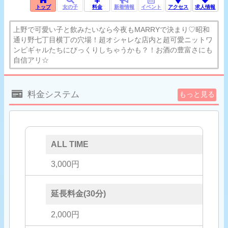
トップ
女の子
料金
新着情報
イベント
アクセス
求人情報
上野で可愛い子と飲みたいなら今夜もMARRYで決まり♡昭和
通り野七丁目横丁の穴場！超オシャレな店内と超可愛ニットワ
ンピギャルたちにびっくりしちゃうかも？！お酒の豊富さにも
自信アリ☆
料金システム
もっと見る
ALL TIME
3,000円
延長料金(30分)
2,000円