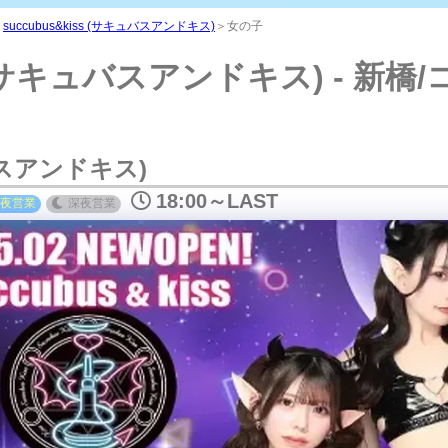
｜succ
＞
succubus&kiss (サキュバスアンドキス)
＞女の子
ss (サキュバスアンドキス) - 新
ュバスアンドキス)
18:00～LAST
夜
営業
深夜
営業