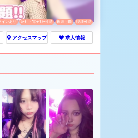
ラインあり
ｶｰﾄﾞ・電子ﾏﾈｰ可能
飲酒可能
喫煙可能
アクセス
マップ
求人情報