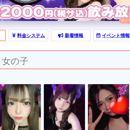
オン
料金
システム
新着情報
イベント
情報
女の子