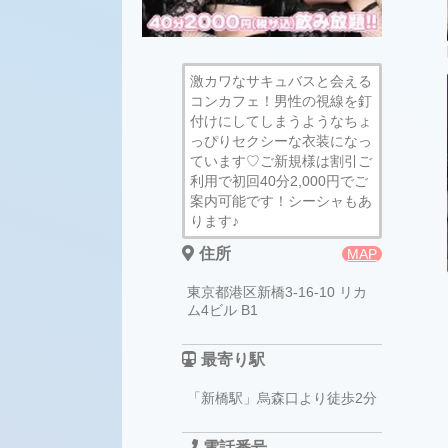
激カワなサキュバスと会える
コンカフェ！男性の視線を釘
付けにしてしまうようなちょ
っぴりセクシーな衣装になっ
ています♡ご新規様は割引ご
利用で初回40分2,000円でご
案内可能です！シーシャもあ
ります♪
住所
MAP
東京都港区新橋3-16-10 リカ
ム4ビル B1
最寄り駅
「新橋駅」烏森口より徒歩2分
電話番号