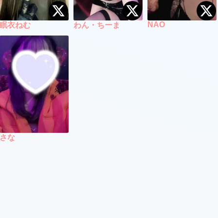
NAO
眠衣ねむ
わん・ちーま
さな