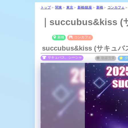
トップ
＞
関東
＞
東京
＞
新橋/銀座
＞
新橋
＞
コンカフェ
｜succubus&ki
新橋
コンカフェ
succubus&kiss (サキ
サキュバス、シーシャ
朝昼
営業
夕