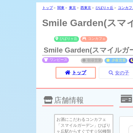
トップ
＞
関東
＞
東京
＞
西東京
＞
ひばりヶ丘
＞
コンカフ
Smile Garden
ひばりヶ丘
コンカフェ
Smile Garden(スマイル
ワンピース
朝昼
営業
夕夜
営業
トップ
女の子
店舗情報
お酒にこだわるコンカフェ
「スマイルガーデン」ひばり
ヶ丘駅からすぐです☆50種類