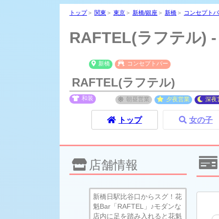
トップ
＞
関東
＞
東京
＞
新橋/銀座
＞
新橋
＞
コンセプトバ
RAFTEL(ラフテル
新橋
コンセプトバー
RAFTEL(ラフテル)
和装
朝昼
営業
夕夜
営業
深夜
トップ
女の子
店舗情報
新橋日駅比谷口からスグ！花
魁Bar「RAFTEL」♪モダンな
店内に足を踏み入れると花魁