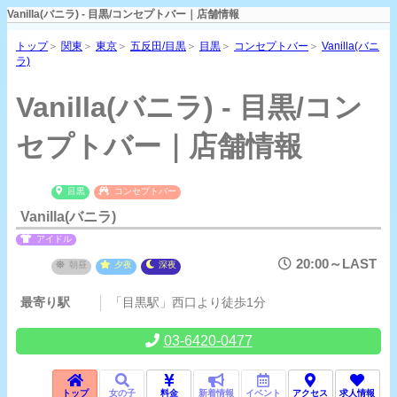
Vanilla(バニラ) - 目黒/コンセプトバー｜店舗情報
トップ
＞
関東
＞
東京
＞
五反田/目黒
＞
目黒
＞
コンセプトバー
＞
Vanilla(バニ
ラ)
Vanilla(バニラ) - 目黒/コン
セプトバー｜店舗情報
目黒
コンセプトバー
Vanilla(バニラ)
アイドル
20:00～LAST
朝昼
夕夜
深夜
最寄り駅
「目黒駅」西口より徒歩1分
03-6420-0477
トップ
女の子
料金
新着情報
イベント
アクセス
求人情報