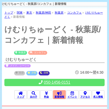
けむりちゅーどく - 秋葉原/コンカフェ｜新着情報
トップ
＞
関東
＞
東京
＞
秋葉原/神田
＞
秋葉原
＞
コンカフェ
＞
けむりちゅー
どく
＞新着情報
けむりちゅーどく - 秋葉原/
コンカフェ｜新着情報
秋葉原
コンカフェ
けむりちゅーどく
メイド、シーシャ
14:00〜翌4:30
朝昼
夕夜
深夜
050-1456-0151
トップ
女の子
料金
新着情報
イベント
アクセス
求人情報