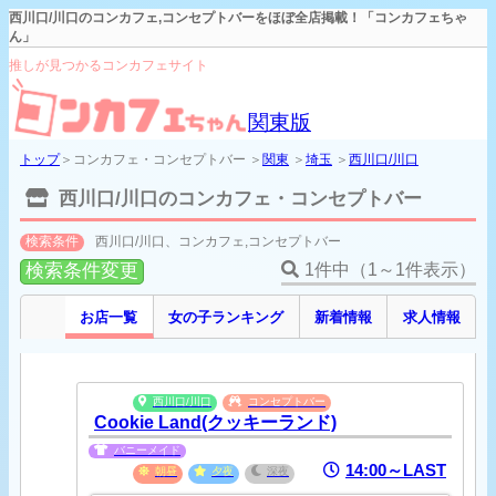
西川口/川口のコンカフェ,コンセプトバーをほぼ全店掲載！「コンカフェちゃ
ん」
推しが見つかるコンカフェサイト
関東版
トップ
＞コンカフェ・コンセプトバー ＞
関東
＞
埼玉
＞
西川口/川口
西川口/川口のコンカフェ・コンセプトバー
検索条件
西川口/川口、コンカフェ,コンセプトバー
検索条件変更
1件中（1～1件表示）
お店一覧
女の子ランキング
新着情報
求人情報
西川口/川口
コンセプトバー
Cookie Land(クッキーランド)
バニーメイド
14:00～LAST
朝昼
夕夜
深夜