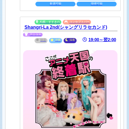
飲酒可能
喫煙可能
札幌・すすきの
コンセプトバー
Shangri-La 2nd(シャングリラセカンド)
アニコス
19:00～翌2:00
朝昼
夕夜
深夜