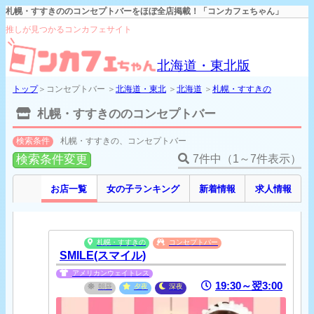
札幌・すすきののコンセプトバーをほぼ全店掲載！「コンカフェちゃん」
推しが見つかるコンカフェサイト
北海道・東北版
トップ
＞コンセプトバー ＞
北海道・東北
＞
北海道
＞
札幌・すすきの
札幌・すすきののコンセプトバー
検索条件
札幌・すすきの、コンセプトバー
検索条件変更
7件中（1～7件表示）
お店一覧
女の子ランキング
新着情報
求人情報
札幌・すすきの
コンセプトバー
SMILE(スマイル)
アメリカンウェイトレス
19:30～翌3:00
朝昼
夕夜
深夜