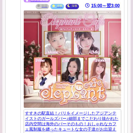
カフェ風制服
15:00～翌3:00
朝昼
夕夜
深夜
すすきの駅直結！バリをイメージしたアジアンテ
イストのガールズバー♪細部までこだわり抜かれた
店内空間は海外のバーそのもの！おしゃれなカフ
ェ風制服を纏ったキュートな女の子達がお出迎え