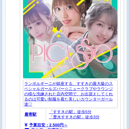
ランボルギーニが鎮座する、すすきの最大級のス
ペシャルガールズバー☆ニュークラブやラウンジ
の様な洗練された店内空間で、お出迎えしてくれ
るのは可愛い制服を着た美しいカウンターガール
達♡
「すすきの駅」徒歩5分
最寄駅
「豊水すすきの駅」徒歩3分
予算目安：2,500円～