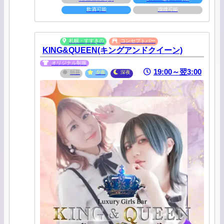
飲酒可能
喫煙可能
札幌・すすきの
コンセプトバー
KING&QUEEN(キングアンドクイーン)
オリジナル制服
19:00～翌3:00
朝昼
夕夜
深夜