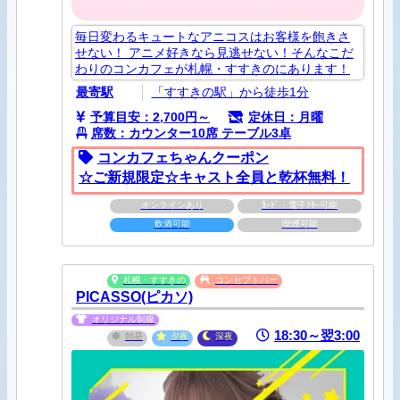
毎日変わるキュートなアニコスはお客様を飽きさ
せない！ アニメ好きなら見逃せない！そんなこだ
わりのコンカフェが札幌・すすきのにあります！
最寄駅
「すすきの駅」から徒歩1分
予算目安：2,700円～
定休日：月曜
席数：カウンター10席 テーブル3卓
コンカフェちゃんクーポン
☆ご新規限定☆キャスト全員と乾杯無料！
オンラインあり
ｶｰﾄﾞ・電子ﾏﾈｰ可能
飲酒可能
喫煙可能
札幌・すすきの
コンセプトバー
PICASSO(ピカソ)
オリジナル制服
18:30～翌3:00
朝昼
夕夜
深夜