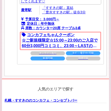
してくれます♡
「すすきの駅」直結
最寄駅
「豊水すすきの駅」徒歩3分
予算目安： 3,000円～
定休日：年中無休
席数：カウンター20席 テーブル3卓
コンカフェちゃんクーポン
☆ご新規様限定☆1​5​:​0​0​～​2​3​:​0​0​の​ご​入​店​で
60分3,000円コミコミ、2​3​:​0​0​～​L​A​S​T​の​ご​
入​店​で60分3,500円コミコミ！※ｶ​ﾞ​ｰ​ﾙ​ｽ​ﾞ​ﾄ​ﾞ​ﾘ​
オンラインあり
ｶｰﾄﾞ・電子ﾏﾈｰ可能
ﾝ​ｸ​も​ｺ​ﾐ​♪
飲酒可能
喫煙可能
人気のエリアで探す
札幌・すすきののコンカフェ・コンセプトバー