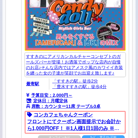
すすきのにアメリカンカルチャーコンセプトのガ
ールズバーが登場！お洒落でポップな店内が自慢
のお店♪そんな店内ではアメスク風のカワイイ衣装
を纏った女の子達が笑顔でお出迎え致します♪
「すすきの駅」徒歩2分
最寄駅
「豊水すすきの駅」徒歩4分
予算目安：2,000円～
定休日：月曜定休
席数：カウンター11席 テーブル3卓
コンカフェちゃんクーポン
フロントにてクーポン画面提示でお会計か
ら1,000円OFF！ ※1人様1日1回のみ ※他
の割引サービスとの併用はできません
オンラインあり
ｶｰﾄﾞ・電子ﾏﾈｰ可能