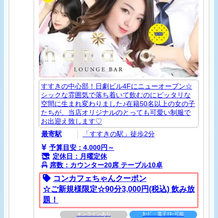
すすきの中心部！日劇ビル4Fにニューオープン☆
シックな雰囲気で落ち着いて飲むのにピッタリな
空間に生まれ変わりました♪在籍50名以上の女の子
たちが、当店オリジナルのとっても可愛い制服で
お出迎え致します♡
最寄駅
「すすきの駅」徒歩2分
予算目安：4,000円～
定休日：月曜定休
席数：カウンター20席 テーブル10卓
コンカフェちゃんクーポン
☆ご新規様限定☆90分3,000円(​税​込​)​ ​飲​み​放​
題！
オンラインあり
ｶｰﾄﾞ・電子ﾏﾈｰ可能