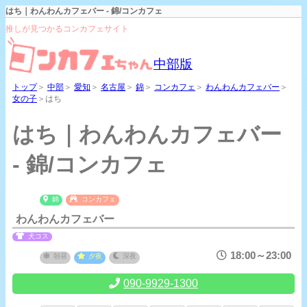
はち｜わんわんカフェバー - 錦/コンカフェ
推しが見つかるコンカフェサイト
中部版
トップ
＞
中部
＞
愛知
＞
名古屋
＞
錦
＞
コンカフェ
＞
わんわんカフェバー
＞
女の子
＞はち
はち｜わんわんカフェバー
- 錦/コンカフェ
錦
コンカフェ
わんわんカフェバー
犬コス
18:00～23:00
朝昼
夕夜
深夜
090-9929-1300