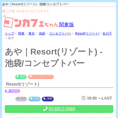
あや｜Resort(リゾート) - 池袋/コンセプトバー
推しが見つかるコンカフェサイト
関東版
トップ
＞
関東
＞
東京
＞
池袋
＞
コンセプトバー
＞
Resort(リゾート)
＞
女の子
＞あや
あや｜Resort(リゾート) -
池袋/コンセプトバー
池袋
コンセプトバー
Resort(リゾート)
南国風
19:00 ～LAST
朝昼
夕夜
深夜
03-6912-5469