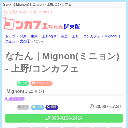
なたん｜Mignon(ミニョン) - 上野/コンカフェ
推しが見つかるコンカフェサイト
関東版
トップ
＞
関東
＞
東京
＞
上野/浅草/日暮里
＞
上野
＞
コンカフェ
＞
Mignon(ミ
ニョン)
＞
女の子
＞なたん
なたん｜Mignon(ミニョン)
- 上野/コンカフェ
上野
コンカフェ
Mignon(ミニョン)
アイドル
20:00～LAST
朝昼
夕夜
深夜
090-4108-2414