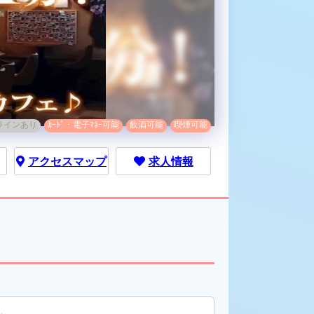
ラインあり
ｶｰﾄﾞ・電子ﾏﾈｰ可能
飲酒可能
喫煙可能
アクセス
マップ
求人情報