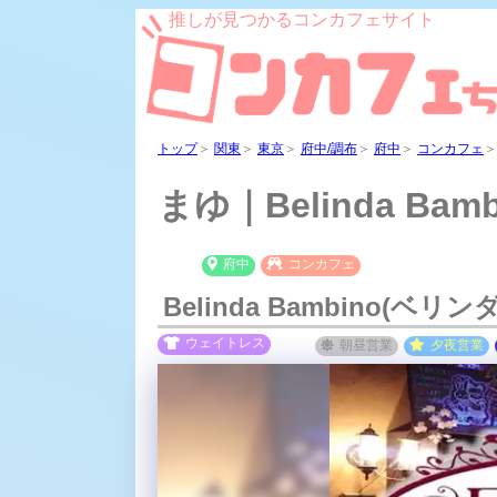
推しが見つかるコンカフェサイト
トップ
＞
関東
＞
東京
＞
府中/調布
＞
府中
＞
コンカフェ
まゆ｜Belinda B
府中
コンカフェ
Belinda Bambino(ベ
ウェイトレス
朝昼
営業
夕夜
営業