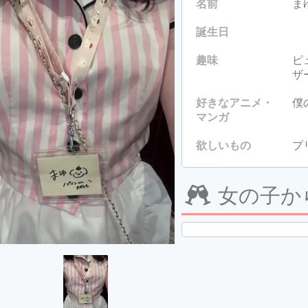
名前
ま
誕生日
趣味
ピ
ザ
好きなアニメ・
僕
マンガ
欲しいもの
プ
女の子か