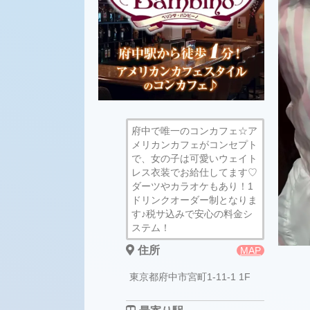
府中で唯一のコンカフェ☆ア
メリカンカフェがコンセプト
で、女の子は可愛いウェイト
レス衣装でお給仕してます♡
ダーツやカラオケもあり！1
ドリンクオーダー制となりま
す♪税サ込みで安心の料金シ
ステム！
住所
MAP
東京都府中市宮町1-11-1 1F