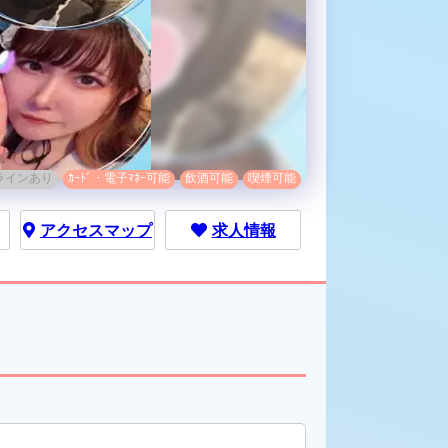
ラインあり
ｶｰﾄﾞ・電子ﾏﾈｰ可能
飲酒可能
喫煙可能
アクセス
マップ
求人情報