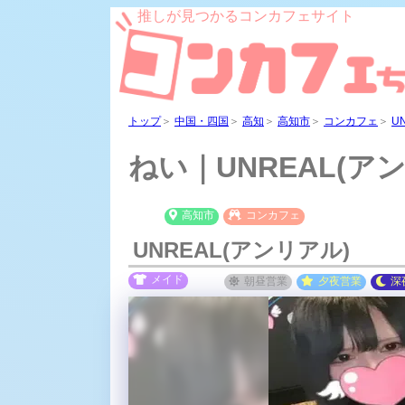
推しが見つかるコンカフェサイト
トップ
＞
中国・四国
＞
高知
＞
高知市
＞
コンカフェ
＞
U
ねい｜UNREAL(ア
高知市
コンカフェ
UNREAL(アンリアル)
メイド
朝昼
営業
夕夜
営業
深