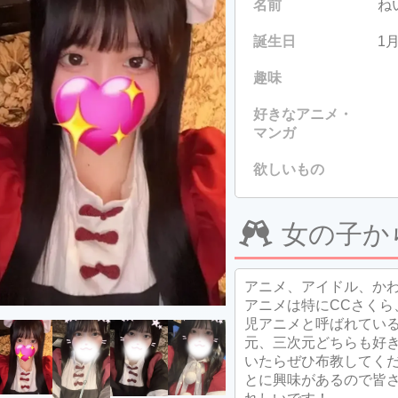
名前
ね
誕生日
1
趣味
好きなアニメ・
マンガ
欲しいもの
女の子か
アニメ、アイドル、か
アニメは特にCCさくら
児アニメと呼ばれている
元、三次元どちらも好
いたらぜひ布教してくだ
とに興味があるので皆