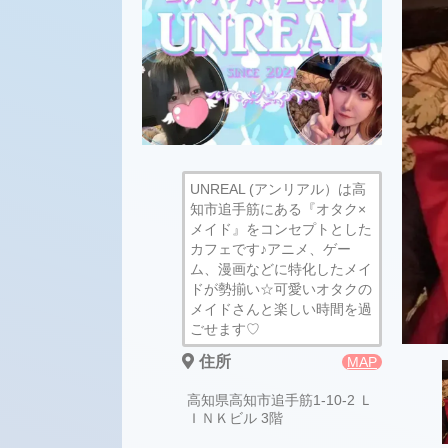
UNREAL (アンリアル）は高
知市追手筋にある『オタク×
メイド』をコンセプトとした
カフェです♪アニメ、ゲー
ム、漫画などに特化したメイ
ドが勢揃い☆可愛いオタクの
メイドさんと楽しい時間を過
ごせます♡
住所
MAP
高知県高知市追手筋1-10-2 Ｌ
ＩＮＫビル 3階